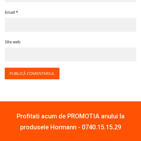
Email
*
Site web
Profitati acum de PROMOTIA anului la
produsele Hormann -
0740.15.15.29