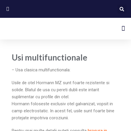
Usi multifunctionale
– Usa clasica multifunctionala:
Usile de otel Hormann MZ sunt foarte rezistente si
solide. Blatul de usa cu pereti dubli este intarit
suplimentar cu profile din otel.
Hormann foloseste exclusiv otel galvanizat, vopsit in
camp electrostatic. In acest fel, usile sunt foarte bine
protejate impotriva coroziunii.
Pentru mai multe detalii puteti consulta
brosura in