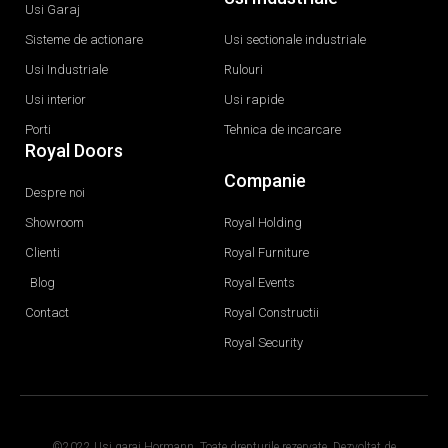
Usi Garaj
Sisteme de actionare
Usi sectionale industriale
Usi Industriale
Rulouri
Usi interior
Usi rapide
Porti
Tehnica de incarcare
Royal Doors
Companie
Despre noi
Showroom
Royal Holding
Clienti
Royal Furniture
Blog
Royal Events
Contact
Royal Constructii
Royal Security
©2022 Usi garaj Hormann. Toate drepturile rezervate. Dezvoltat de